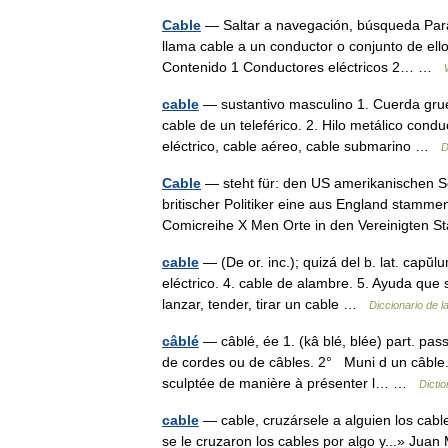
Cable
— Saltar a navegación, búsqueda Para
llama cable a un conductor o conjunto de ello
Contenido 1 Conductores eléctricos 2… …
cable
— sustantivo masculino 1. Cuerda grue
cable de un teleférico. 2. Hilo metálico condu
eléctrico, cable aéreo, cable submarino …
D
Cable
— steht für: den US amerikanischen Sc
britischer Politiker eine aus England stamm
Comicreihe X Men Orte in den Vereinigten
cable
— (De or. inc.); quizá del b. lat. capŭ
eléctrico. 4. cable de alambre. 5. Ayuda que
lanzar, tender, tirar un cable …
Diccionario de l
câblé
— câblé, ée 1. (kâ blé, blée) part. pa
de cordes ou de câbles. 2° Muni d un câble.
sculptée de manière à présenter l… …
Dictio
cable
— cable, cruzársele a alguien los cabl
se le cruzaron los cables por algo y...» Juan