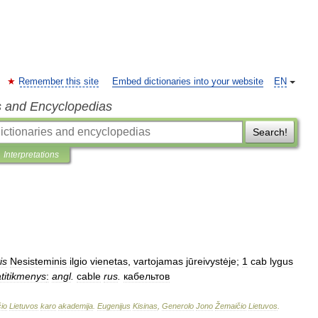
Remember this site
Embed dictionaries into your website
EN
s and Encyclopedias
Search!
Interpretations
is
Nesisteminis
ilgio
vienetas
,
vartojamas
jūreivystėje
;
1
cab
lygus
atitikmenys
:
angl
.
cable
rus
.
кабельтов
io
Lietuvos
karo
akademija
.
Eugenijus
Kisinas
,
Generolo
Jono
Žemaičio
Lietuvos
.