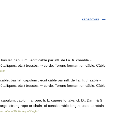
kabeltovas
 bas lat. capulum ; écrit câble par infl. de l a. fr. chaable «
, métalliques, etc.) tressés. ⇒ corde. Torons formant un câble. Câble
elle
cable; bas lat. capulum ; écrit câble par infl. de l a. fr. chaable «
, métalliques, etc.) tressés. ⇒ corde. Torons formant un câble. Câble
. capulum, caplum, a rope, fr. L. capere to take; cf. D., Dan., & G.
arge, strong rope or chain, of considerable length, used to retain
ternational Dictionary of English