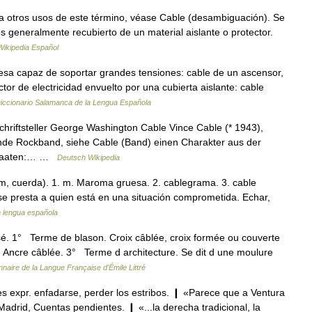
 otros usos de este término, véase Cable (desambiguación). Se
s generalmente recubierto de un material aislante o protector.
Wikipedia Español
sa capaz de soportar grandes tensiones: cable de un ascensor,
ctor de electricidad envuelto por una cubierta aislante: cable
iccionario Salamanca de la Lengua Española
hriftsteller George Washington Cable Vince Cable (* 1943),
ende Rockband, siehe Cable (Band) einen Charakter aus der
 Staaten:… …
Deutsch Wikipedia
lum, cuerda). 1. m. Maroma gruesa. 2. cablegrama. 3. cable
 se presta a quien está en una situación comprometida. Echar,
a lengua española
ssé. 1° Terme de blason. Croix câblée, croix formée ou couverte
 Ancre câblée. 3° Terme d architecture. Se dit d une moulure
nnaire de la Langue Française d'Émile Littré
es expr. enfadarse, perder los estribos. ❙ «Parece que a Ventura
 Madrid, Cuentas pendientes. ❙ «...la derecha tradicional, la