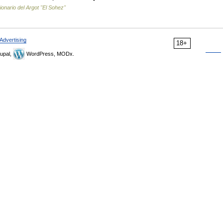
ionario del Argot "El Sohez"
Advertising
18+
upal,
WordPress, MODx.