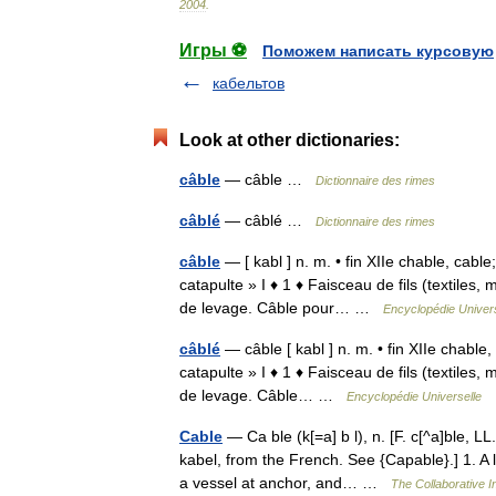
2004
.
Игры ⚽
Поможем написать курсовую
кабельтов
Look at other dictionaries:
câble
— câble …
Dictionnaire des rimes
câblé
— câblé …
Dictionnaire des rimes
câble
— [ kabl ] n. m. • fin XIIe chable, cable;
catapulte » I ♦ 1 ♦ Faisceau de fils (textiles
de levage. Câble pour… …
Encyclopédie Univers
câblé
— câble [ kabl ] n. m. • fin XIIe chable, 
catapulte » I ♦ 1 ♦ Faisceau de fils (textiles
de levage. Câble… …
Encyclopédie Universelle
Cable
— Ca ble (k[=a] b l), n. [F. c[^a]ble, LL
kabel, from the French. See {Capable}.] 1. A l
a vessel at anchor, and… …
The Collaborative In