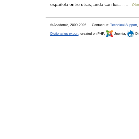
española entre otras, anda con los… …
Dicc
© Academic, 2000-2026
Contact us:
Technical Support
,
Dictionaries export
, created on PHP,
Joomla,
Dr