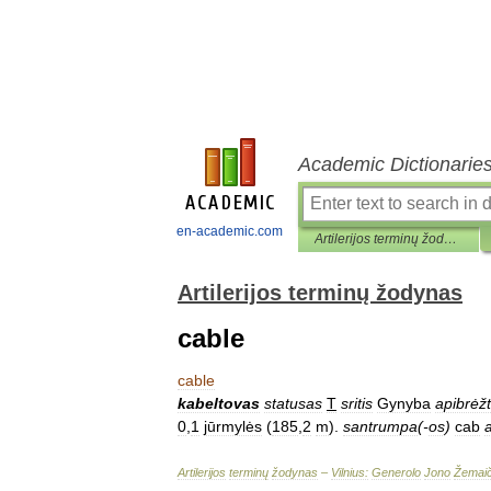
Academic Dictionarie
en-academic.com
Artilerijos terminų žodynas
Artilerijos terminų žodynas
cable
cable
kabeltovas
statusas
T
sritis
Gynyba
apibrėžt
0
,
1
jūrmylės
(
185
,
2
m
).
santrumpa
(-
os
)
cab
Artilerijos
terminų
žodynas
–
Vilnius:
Generolo
Jono
Žemaič